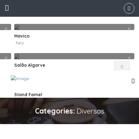
Mavico
Faro
Salão Algarve
Faro
Stand Famel
Faro
Categories:
Diversos