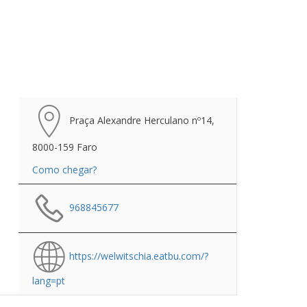
Praça Alexandre Herculano nº14,
8000-159 Faro
Como chegar?
968845677
https://welwitschia.eatbu.com/?
lang=pt