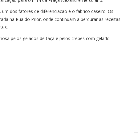
calização para o nº14 da Praça Alexandre Herculano.
, um dos fatores de diferenciação é o fabrico caseiro. Os
ada na Rua do Prior, onde continuam a perdurar as receitas
ais.
mosa pelos gelados de taça e pelos crepes com gelado.