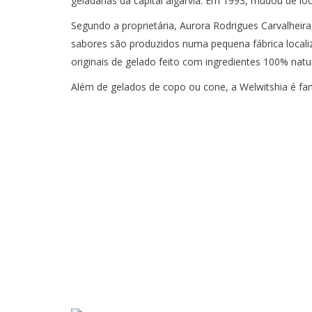
geladarias da capital algarvia. Em 1993, mudou de lo
Segundo a proprietária, Aurora Rodrigues Carvalheira
sabores são produzidos numa pequena fábrica localiz
originais de gelado feito com ingredientes 100% natur
Além de gelados de copo ou cone, a Welwitshia é fa