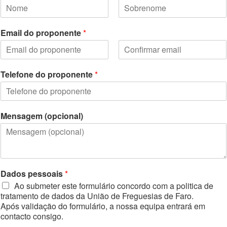
F
L
i
a
Email do proponente
*
r
s
s
t
t
E
C
m
o
Telefone do proponente
*
a
n
i
f
l
i
r
m
Mensagem (opcional)
E
m
a
i
l
Dados pessoais
*
Ao submeter este formulário concordo com a politica de
tratamento de dados da União de Freguesias de Faro.
Após validação do formulário, a nossa equipa entrará em
contacto consigo.