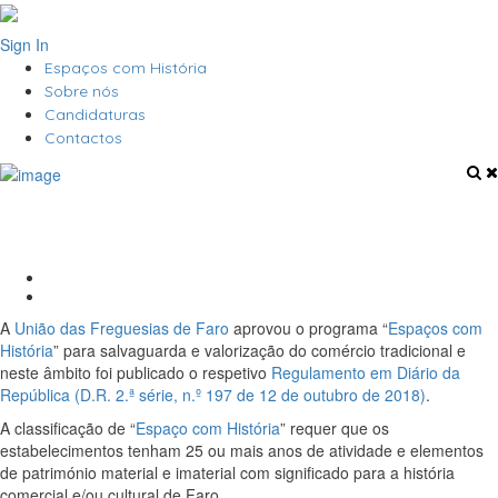
Sign In
Espaços com História
Sobre nós
Candidaturas
Contactos
Candidaturas
Início
Candidaturas
A
União das Freguesias de Faro
aprovou o programa “
Espaços com
História
” para salvaguarda e valorização do comércio tradicional e
neste âmbito foi publicado o respetivo
Regulamento em Diário da
República (D.R. 2.ª série, n.º 197 de 12 de outubro de 2018)
.
A classificação de “
Espaço com História
” requer que os
estabelecimentos tenham 25 ou mais anos de atividade e elementos
de património material e imaterial com significado para a história
comercial e/ou cultural de Faro.